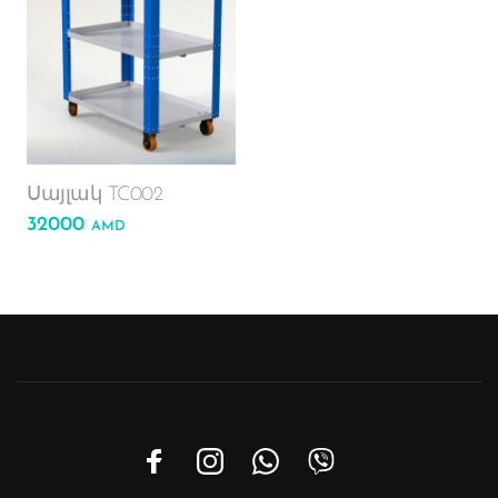
Phone
Սայլակ TC002
32000
WhatsAp
AMD
Viber
Email
Instagra