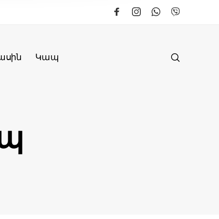
ասին
Կապ
ապ