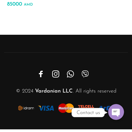
85000
AMD
WhatsAp
Viber
Email
Instagra
Custom Link
© 2024
Vardanian LLC
. All rights reserved
Contact us